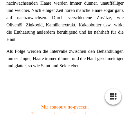
nachwachsenden Haare werden immer dünner, unauffälliger
und weicher. Nach einiger Zeit hören manche Haare sogar ganz
auf nachzuwachsen. Durch verschiedene Zusätze, wie
Olivenöl, Zinkoxid, Kamillenextrakt, Kakaobutter usw. wirkt
die Enthaarung außerdem beruhigend und ist nahrhaft für die
Haut.
Als Folge werden die Intervalle zwischen den Behandlungen
immer länger, Haare immer dünner und die Haut geschmeidiger
und glatter, so wie Samt und Seide eben.
Мы говорим по-русски.
Termine sind nur nach Vereinbarung.
Wir bitten um Verständnis, dass Termine, die weniger als 24
Stunden vor Terminbeginn abgesagt werden, zu 50 %